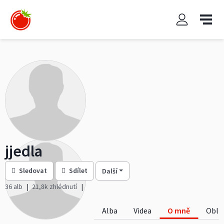
jjedla
Sledovat
Sdílet
Další
36 alb
21,8k zhlédnutí
Alba
Videa
O mně
Oblí