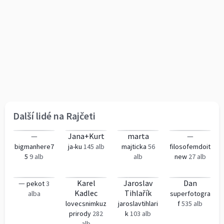
Další lidé na Rajčeti
—
Jana+Kurt
marta
—
bigmanhere7
ja-ku
145 alb
majticka
56
filosofemdoit
5
9 alb
alb
new
27 alb
—
Karel
Jaroslav
Dan
pekot
3
Kadlec
Tihlařík
alba
superfotogra
lovecsnimkuz
jaroslavtihlari
f
535 alb
prirody
282
k
103 alb
alb